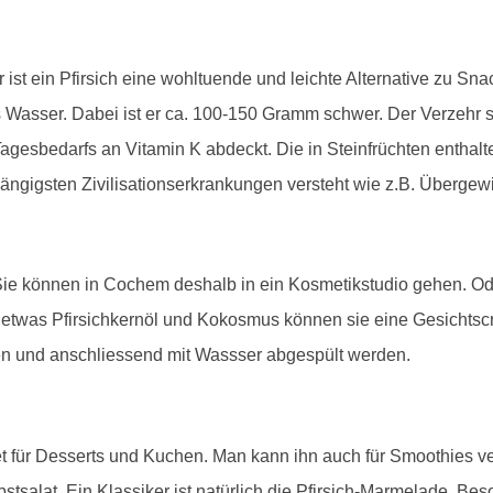
st ein Pfirsich eine wohltuende und leichte Alternative zu Snac
s Wasser. Dabei ist er ca. 100-150 Gramm schwer. Der Verzehr sc
gesbedarfs an Vitamin K abdeckt. Die in Steinfrüchten entha
ngigsten Zivilisationserkrankungen versteht wie z.B. Übergewi
 Sie können in Cochem deshalb in ein Kosmetikstudio gehen. Od
h, etwas Pfirsichkernöl und Kokosmus können sie eine Gesichtsc
en und anschliessend mit Wassser abgespült werden.
net für Desserts und Kuchen. Man kann ihn auch für Smoothies 
Obstsalat. Ein Klassiker ist natürlich die Pfirsich-Marmelade. B