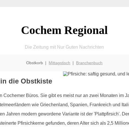
Cochem Regional
Die Zeitung mit Nur Guten Nachrichten
Obstkorb |
Mittagstisch
|
Branchenbuch
in die Obstkiste
in Cochemer Büros. Sie gibt es meist nur an zwei Monaten im Jah
elmeerländern wie Griechenland, Spanien, Frankreich und Italien
n Jahren modern gewordene Variante ist der 'Plattpfirsich'. Der Pf
inerte Pfirsichkerne gefunden, deren Alter sich als 2,5 Millione